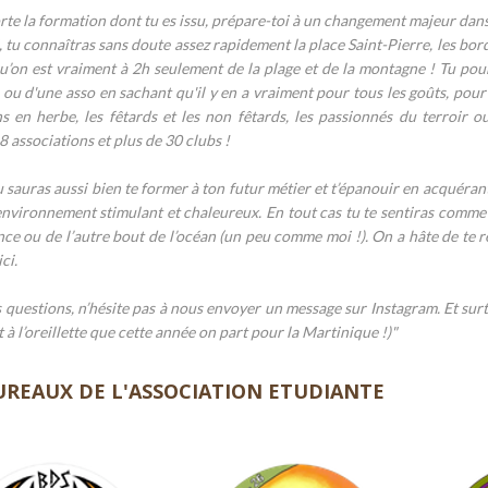
te la formation dont tu es issu, prépare-toi à un changement majeur dans t
, tu connaîtras sans doute assez rapidement la place Saint-Pierre, les bords
u’on est vraiment à 2h seulement de la plage et de la montagne ! Tu pou
 ou d'une asso en sachant qu'il y en a vraiment pour tous les goûts, pour le
 en herbe, les fêtards et les non fêtards, les passionnés du terroir o
8 associations et plus de 30 clubs !
u sauras aussi bien te former à ton futur métier et t’épanouir en acquér
nvironnement stimulant et chaleureux. En tout cas tu te sentiras comme 
nce ou de l’autre bout de l’océan (un peu comme moi !). On a hâte de te r
ci.
es questions, n’hésite pas à nous envoyer un message sur Instagram. Et su
t à l’oreillette que cette année on part pour la Martinique !)"
UREAUX DE L'ASSOCIATION ETUDIANTE