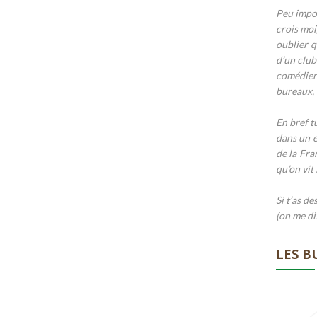
Peu impor
crois moi
oublier q
d’un club
comédiens
bureaux, 
En bref t
dans un e
de la Fra
qu’on vit i
Si t’as d
(on me di
LES B