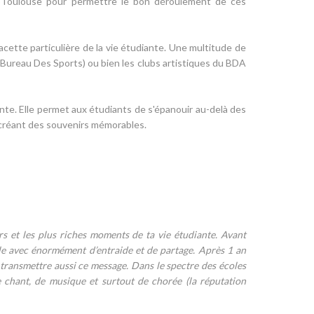
groToulouse pour permettre le bon déroulement de ces
ette particulière de la vie étudiante. Une multitude de
 (Bureau Des Sports) ou bien les clubs artistiques du BDA
lante. Elle permet aux étudiants de s'épanouir au-delà des
créant des souvenirs mémorables.
rs et les plus riches moments de ta vie étudiante. Avant
ille avec énormément d’entraide et de partage. Après 1 an
e transmettre aussi ce message. Dans le spectre des écoles
 chant, de musique et surtout de chorée (la réputation