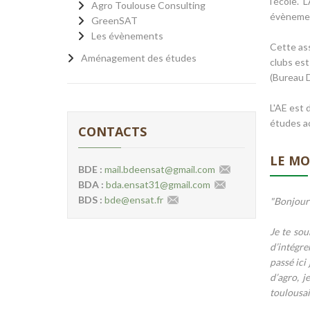
l'école.
Agro Toulouse Consulting
évèneme
GreenSAT
Les évènements
Cette ass
Aménagement des études
clubs est
(Bureau D
L'AE est 
études a
CONTACTS
LE MO
BDE :
mail.bdeensat
@
gmail.com
BDA :
bda.ensat31
@
gmail.com
BDS :
bde
@
ensat.fr
"Bonjour 
Je te sou
d’intégre
passé ici
d’agro, 
toulousain