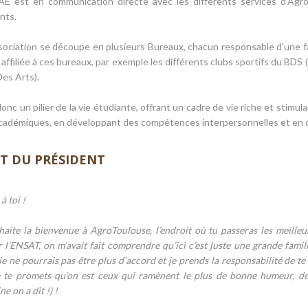
 L'AE est en communication directe avec les différents services d'A
nts.
ociation se découpe en plusieurs Bureaux, chacun responsable d'une fac
 affiliée à ces bureaux, par exemple les différents clubs sportifs du BDS
es Arts).
donc un pilier de la vie étudiante, offrant un cadre de vie riche et stimu
cadémiques, en développant des compétences interpersonnelles et en 
T DU PRÉSIDENT
à toi !
haite la bienvenue à AgroToulouse, l’endroit où tu passeras les meilleu
r l’ENSAT, on m’avait fait comprendre qu’ici c’est juste une grande fam
 je ne pourrais pas être plus d’accord et je prends la responsabilité de t
je te promets qu’on est ceux qui ramènent le plus de bonne humeur, de
e on a dit !) !