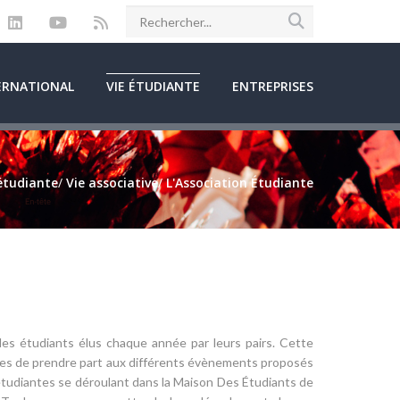
ERNATIONAL
VIE ÉTUDIANTE
ENTREPRISES
étudiante
/
Vie associative
/
L'Association Étudiante
es étudiants élus chaque année par leurs pairs. Cette
lèves de prendre part aux différents évènements proposés
 étudiantes se déroulant dans la Maison Des Étudiants de