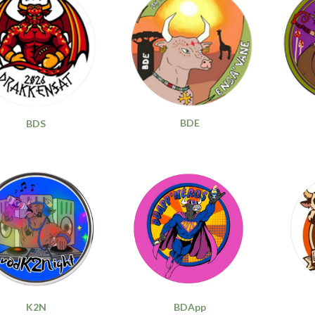
BDE
BDS
K2N
BDApp