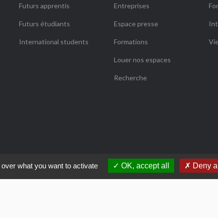
Futurs apprentis
Entreprises
Fo
Futurs étudiants
Espace presse
Int
International students
Formations
Vi
Louer nos espaces
Recherche
 over what you want to activate
OK, accept all
Deny al