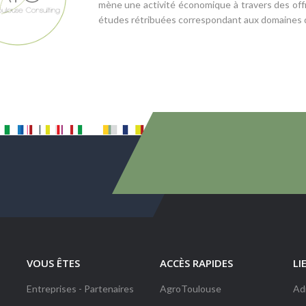
mène une activité économique à travers des offr
études rétribuées correspondant aux domaines 
VOUS ÊTES
ACCÈS RAPIDES
LI
Entreprises - Partenaires
AgroToulouse
Ad