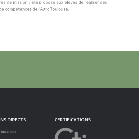
es de mission : elle propose aux élèves de réaliser des
de compétences de l’AgroToulouse.
ENS DIRECTS
CERTIFICATIONS
missions