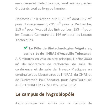
menuiserie et d'électronique, sont animés par les
étudiants tout au long de l'année.
2
2
Bâtiment C :
Il s'étend sur 1395 m
dont 349 m
2
pour l'Enseignement, 631 m
pour la Recherche,
2
2
113 m
pour l'Accueil des Entreprises, 153 m
pour
2
les Espaces Communs et 149 m
pour les Locaux
Techniques.
Le Pôle de Biotechnologies Végétales,
sur le site de l’INRAE d’Auzeville Tolosane :
A 5 minutes en vélo du site principal, il offre 3000
2
m
de laboratoire de recherche, de salle de
conférence et de salle de Travaux Pratiques en
continuité des laboratoires de l’INRAE, du CNRS et
de l’Université Paul Sabatier, pour AgroToulouse,
AGIR, DYNAFOR, GENPHYSE et le LRSV.
Le campus de l'Agrobiopôle
AgroToulouse est située sur le campus de