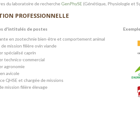
es du laboratoire de recherche
GenPhySE
(Génétique, Physiologie et S
TION PROFESSIONNELLE
s d'intitulés de postes
Exemple
ante en zootechnie bien-être et comportement animal
de mission filière ovin viande
er spécialisé caprin
er technico-commercial
er agronomie
en avicole
ice QHSE et chargée de missions
e mission filière élevage