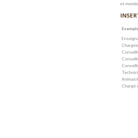
et membr
INSER
Exemple
Enseign
Chargée 
Conseill
Conseill
Conseill
Technici
Animatr
Chargé d