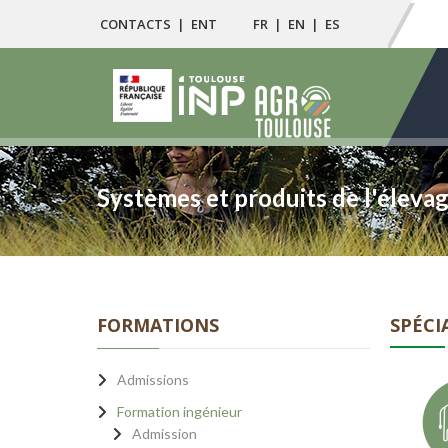
CONTACTS
|
ENT
FR
|
EN
|
ES
Systèmes et produits de l'éleva
FORMATIONS
SPÉCI
Admissions
Formation ingénieur
Admission