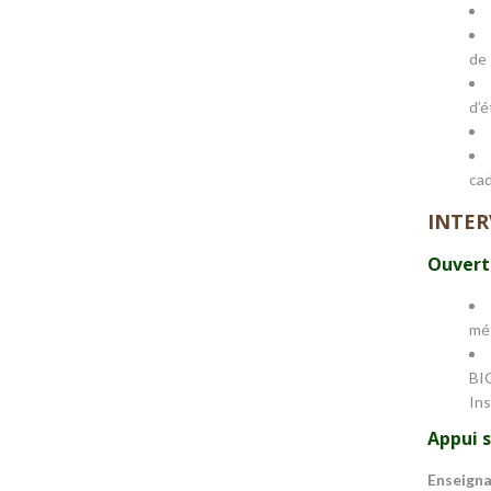
de 
d’é
cad
INTER
Ouvertu
mé
BIG
Ins
Appui s
Enseign