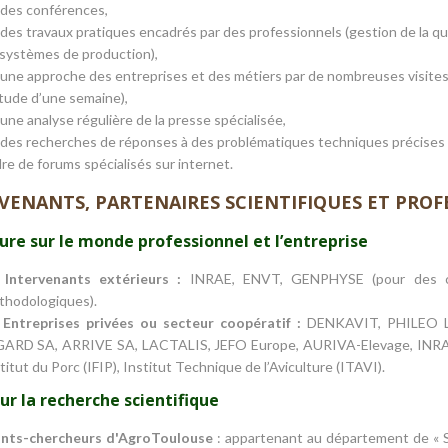
des conférences,
des travaux pratiques encadrés par des professionnels (gestion de la qu
systèmes de production),
une approche des entreprises et des métiers par de nombreuses visites 
tude d’une semaine),
une analyse régulière de la presse spécialisée,
des recherches de réponses à des problématiques techniques précises 
re de forums spécialisés sur internet.
VENANTS, PARTENAIRES SCIENTIFIQUES ET PROF
re sur le monde professionnel et l’entreprise
Intervenants extérieurs :
INRAE, ENVT, GENPHYSE (pour des co
thodologiques).
Entreprises privées ou secteur coopératif :
DENKAVIT, PHILEO L
ARD SA, ARRIVE SA, LACTALIS, JEFO Europe, AURIVA-Elevage, INRAE, C
titut du Porc (IFIP), Institut Technique de l’Aviculture (ITAVI).
ur la recherche scientifique
ants-chercheurs d'AgroToulouse
: appartenant au département de « 