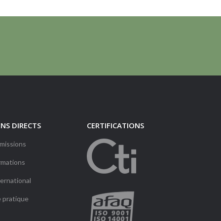
ENS DIRECTS
CERTIFICATIONS
missions
rmations
ernational
e pratique