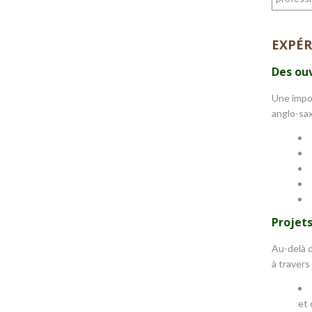
EXPÉR
Des ou
Une impor
anglo-sax
Projet
Au-delà d
à travers 
et 