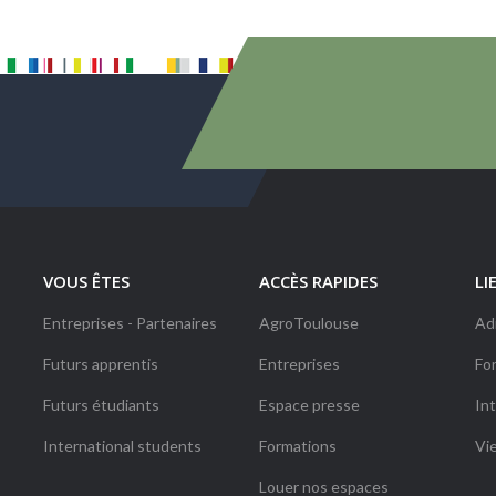
VOUS ÊTES
ACCÈS RAPIDES
LI
Entreprises - Partenaires
AgroToulouse
Ad
Futurs apprentis
Entreprises
Fo
Futurs étudiants
Espace presse
Int
International students
Formations
Vi
Louer nos espaces