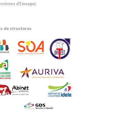
ystèmes d'Elevage).
s de structures