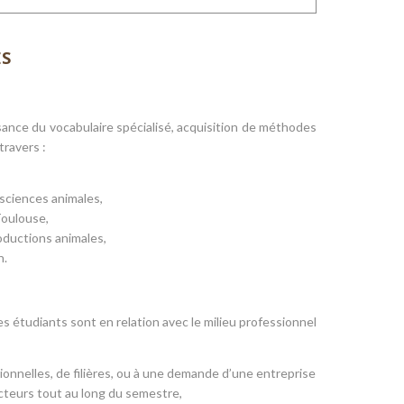
ES
sance du vocabulaire spécialisé, acquisition de méthodes
travers :
 sciences animales,
Toulouse,
oductions animales,
n.
s étudiants sont en relation avec le milieu professionnel
onnelles, de filières, ou à une demande d’une entreprise
cteurs tout au long du semestre,