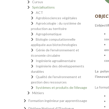
Cursus
Spécialisations
ACT
OBJEC
Agrobiosciences végétales
Agroécologie : du système de
L’object
production au territoire
Agrogéomatique
so
Biologie computationnelle
appliquée aux biotechnologies
en
Génie de l'environnement et
économie circulaire
con
Ingénierie agroalimentaire
Ingénierie des développements
La poly
durables
l’innovat
Qualité de l'environnement et
gestion des ressources
La format
Systèmes et produits de l'élevage
Métiers
Formation ingénieur par apprentissage
Diplôme National d'Œnologue