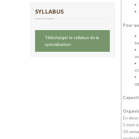
SYLLABUS
Pour qu
Télécharger le syllabus de la
ba
spécialisation
av
et
ag
Capacit
Organis
En deux
5 mois à
14 semai
professi