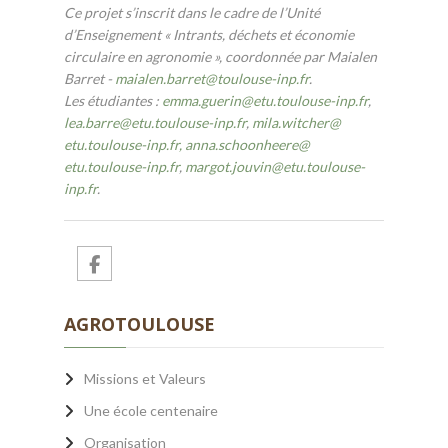
Ce projet s’inscrit dans le cadre de l’Unité
d’Enseignement « Intrants, déchets et économie
circulaire en agronomie », coordonnée par Maialen
Barret -
maialen.barret@toulouse-inp.fr
.
Les étudiantes :
emma.guerin
@
etu.toulouse-inp.fr
,
lea.barre
@
etu.toulouse-inp.fr
,
mila.witcher
@
etu.toulouse-inp.fr,
anna.schoonheere
@
etu.toulouse-inp.fr
,
margot.jouvin
@
etu.toulouse-
inp.fr
.
AGROTOULOUSE
Missions et Valeurs
Une école centenaire
Organisation