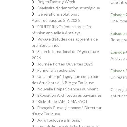
Regen Farming Week
Une intro
Séminaire d'orientation stratégique
Générations solutions :
Épisode 
AgroToulouse au SIA 2026
Une immer
FRUITPRINT tient sa première
réunion annuelle à Antalaya
Épisode 3
Voyage d'études des apprentis de
Retour su
première année
Salon International de l'Agriculture
Épisode 4
2026
Analyse d
Journée Portes Ouvertes 2026
Former à la recherche
Épisode 5
Un sentier pédagogique conçu par
Un regard
des étudiants d’INP-AgroToulouse
Nouvelle Prépa Sciences du vivant
Ce projet
Exposition Architectures paysannes
aptitude
Kick-off de l'AMI CMA FACT
François Purseigle nommé Directeur
d'AgroToulouse
AgroToulouse à Infosup
Tour de France de la lutte contre le