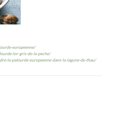
alourde-europeenne/
alourde-lor-gris-de-la-peche/
re-la-palourde-europeenne-dans-la-lagune-de-thau/