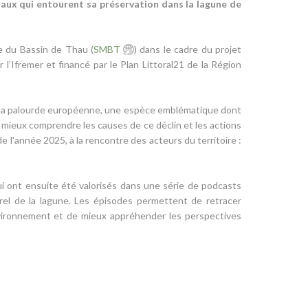
ux qui entourent sa préservation dans la lagune de
te du Bassin de Thau (
SMBT
) dans le cadre du projet
l’Ifremer et financé par le Plan Littoral21 de la Région
te la palourde européenne, une espèce emblématique dont
 mieux comprendre les causes de ce déclin et les actions
de l'année 2025, à la rencontre des acteurs du territoire :
ui ont ensuite été valorisés dans une série de podcasts
urel de la lagune. Les épisodes permettent de retracer
environnement et de mieux appréhender les perspectives