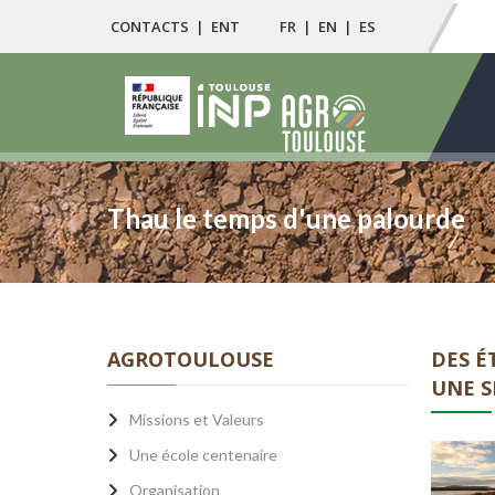
CONTACTS
|
ENT
FR
|
EN
|
ES
Thau le temps d'une palourde
AGROTOULOUSE
DES É
UNE S
Missions et Valeurs
Une école centenaire
Organisation