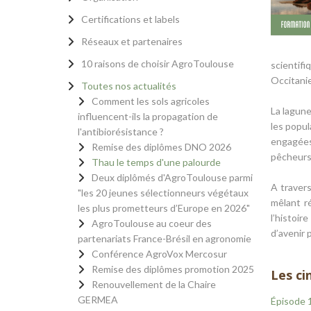
Certifications et labels
Réseaux et partenaires
10 raisons de choisir AgroToulouse
scientif
Occitanie
Toutes nos actualités
Comment les sols agricoles
La lagune
influencent-ils la propagation de
les popul
l'antibiorésistance ?
engagées 
Remise des diplômes DNO 2026
pêcheurs,
Thau le temps d'une palourde
Deux diplômés d'AgroToulouse parmi
A travers
"les 20 jeunes sélectionneurs végétaux
mêlant r
les plus prometteurs d’Europe en 2026"
l’histoi
AgroToulouse au coeur des
d’avenir 
partenariats France-Brésil en agronomie
Conférence AgroVox Mercosur
Remise des diplômes promotion 2025
Les ci
Renouvellement de la Chaire
GERMEA
Épisode 1