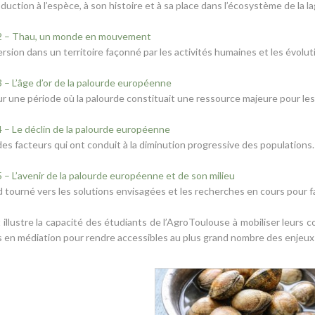
duction à l’espèce, à son histoire et à sa place dans l’écosystème de la 
2 – Thau, un monde en mouvement
sion dans un territoire façonné par les activités humaines et les évolu
 – L’âge d’or de la palourde européenne
r une période où la palourde constituait une ressource majeure pour les
 – Le déclin de la palourde européenne
es facteurs qui ont conduit à la diminution progressive des populations.
 – L’avenir de la palourde européenne et de son milieu
 tourné vers les solutions envisagées et les recherches en cours pour fa
 illustre la capacité des étudiants de l’AgroToulouse à mobiliser leurs c
s en médiation pour rendre accessibles au plus grand nombre des enje