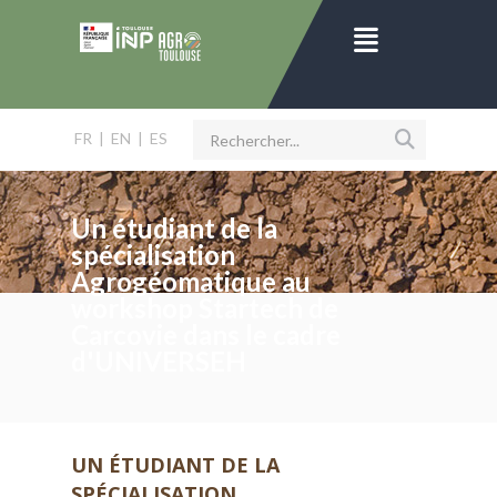
FR
|
EN
|
ES
Un étudiant de la
spécialisation
Agrogéomatique au
workshop Startech de
Carcovie dans le cadre
d'UNIVERSEH
UN ÉTUDIANT DE LA
SPÉCIALISATION