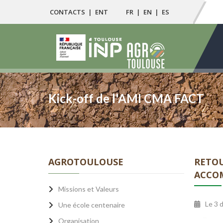
CONTACTS
|
ENT
FR
|
EN
|
ES
Kick-off de l'AMI CMA FACT
AGROTOULOUSE
RETOU
ACCOM
Missions et Valeurs
Le
3 
Une école centenaire
Organisation