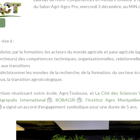
du Salon Agri-Agro Pro, mercredi 3 décembre, au MIN 
vise à :
doter, par la formation, les acteurs du monde agricole et para-agricole (a
rcheurs) des compétences techniques, organisationnelles, relationnelles
s aux transitions
décloisonner les mondes de la recherche, de la formation, du secteur éco
ux, la transition agroécologique.
rtium réunissant notre école, AgroToulouse, et
La Cité des Sciences 
Agropolis International
,
ROBAGRI
,
l'Institut Agro Montpellie
a signé un accord d'engagement symbolique pour une durée de 5 ans.