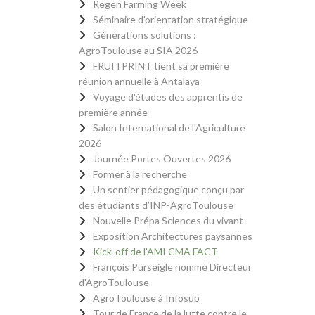
Regen Farming Week
Séminaire d'orientation stratégique
Générations solutions :
AgroToulouse au SIA 2026
FRUITPRINT tient sa première
réunion annuelle à Antalaya
Voyage d'études des apprentis de
première année
Salon International de l'Agriculture
2026
Journée Portes Ouvertes 2026
Former à la recherche
Un sentier pédagogique conçu par
des étudiants d’INP-AgroToulouse
Nouvelle Prépa Sciences du vivant
Exposition Architectures paysannes
Kick-off de l'AMI CMA FACT
François Purseigle nommé Directeur
d'AgroToulouse
AgroToulouse à Infosup
Tour de France de la lutte contre le