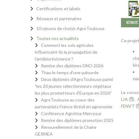
Certifications et labels
Réseaux et partenaires
10 raisons de choisir AgroToulouse
Toutes nos actualités
Ce projet 
Comment les sols agricoles
influencent-ils la propagation de
che
l'antibiorésistance ?
lié
Remise des diplômes DNO 2026
Thau le temps d'une palourde
mie
Deux diplômés d'AgroToulouse parmi
"les 20 jeunes sélectionneurs végétaux
Le conso
les plus prometteurs d’Europe en 2026"
LIA
,
AgroToulouse au coeur des
l'ENVT
partenariats France-Brésil en agronomie
Conférence AgroVox Mercosur
Remise des diplômes promotion 2025
Renouvellement de la Chaire
GERMEA