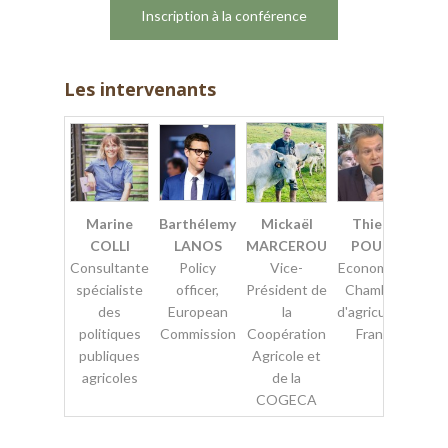
Inscription à la conférence
Les intervenants
Marine
Barthélemy
Mickaël
Thierry
Jé
COLLI
LANOS
MARCEROU
POUCH
BU
Consultante
Policy
Vice-
Economiste,
Dir
spécialiste
officer,
Président de
Chambres
gé
des
European
la
d'agriculture
d
politiques
Commission
Coopération
France
M
publiques
Agricole et
r
agricoles
de la
w
COGECA