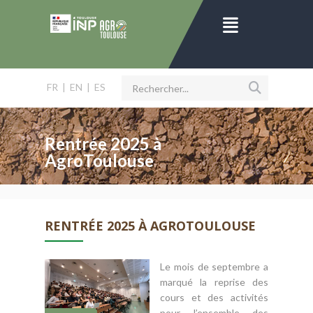
FR
|
EN
|
ES
Rentrée 2025 à
AgroToulouse
RENTRÉE 2025 À AGROTOULOUSE
Le mois de septembre a
marqué la reprise des
cours et des activités
pour l’ensemble des