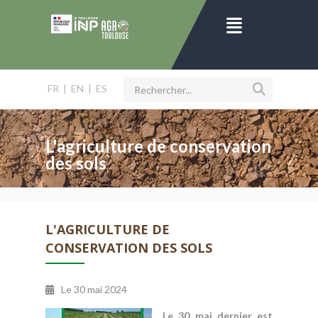
FR
|
EN
|
ES
L'agriculture de conservation
des sols
L'AGRICULTURE DE
CONSERVATION DES SOLS
Le
30 mai 2024
Le 30 mai dernier est